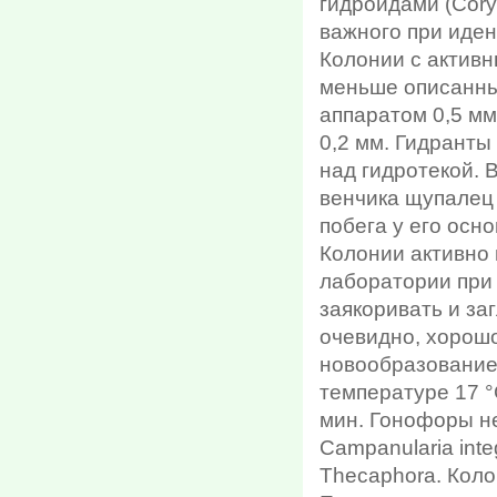
гидроидами (Cory
важного при иден
Колонии с активн
меньше описанных
аппаратом 0,5 мм
0,2 мм. Гидранты
над гидротекой. 
венчика щупалец
побега у его осно
Колонии активно 
лаборатории при 
заякоривать и за
очевидно, хорошо
новообpaзованиe.
температуре 17 °
мин. Гонофоры н
Campanularia inte
Thecaphora. Кол