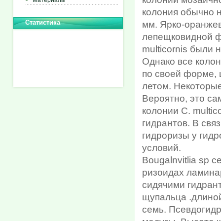
Материалы
колония обычно 
Статистика
мм. Ярко-оранжев
лепещковидной ф
multicornis были
Однако все колон
по своей форме, 
летом. Некоторые
Вероятно, это са
колонии С. multi
гидрантов. В свя
гидроризы у гидр
условий.
Bougalnvitlia sp 
ризоидах ламина
сидячими гидран
щупальца .длино
семь. Псевдогидр