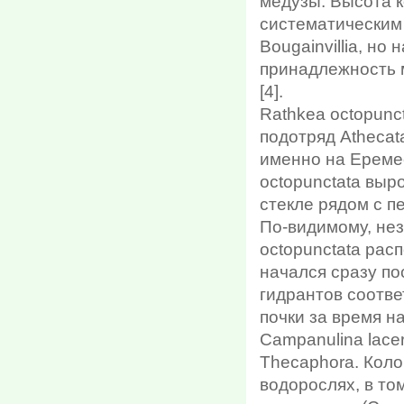
медузы. Высота к
систематическим
Bougainvillia, н
принадлежность 
[4].
Rathkea octopunct
подотряд Athecat
именно на Еремее
octopunctata выр
стекле рядом с п
По-видимому, нез
octopunctata рас
начался сразу п
гидрантов соотве
почки за время н
Campanulina lace
Thecaphora. Кол
водорослях, в то