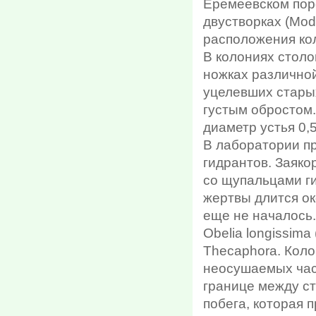
Еремеевском поро
двустворках (Mod
расположения кол
В колониях стол
ножках различно
уцелевших стары
густым обростом.
диаметр устья 0,
В лаборатории п
гидрантов. Заяко
со щупальцами г
жертвы длится о
еще не началось.
Obelia longissima
Thecaphora. Коло
неосушаемых част
границе между ст
побега, которая 