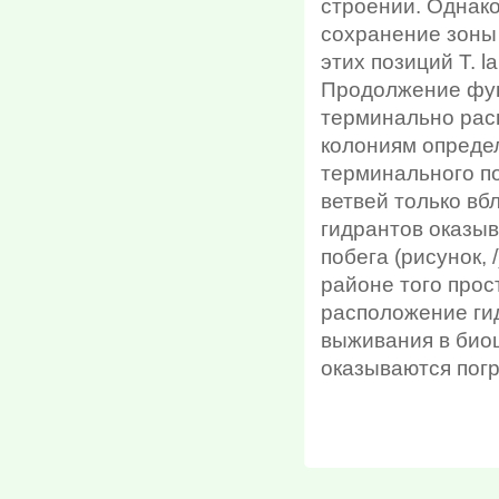
строении. Однако
сохранение зоны 
этих позиций Т. l
Продолжение фун
терминально рас
колониям опреде
терминального п
ветвей только вб
гидрантов оказыв
побега (рисунок, 
районе того прос
расположение ги
выживания в биоц
оказываются пог