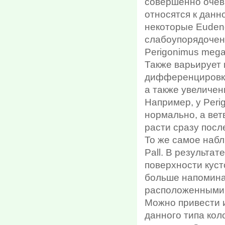
совершенно очеви
относятся к данн
некоторые Eudend
слабоупорядоченно
Perigonimus mega
Также варьирует 
дифференцировки
а также увеличен
Например, у Peri
нормально, а вет
расти сразу посл
То же самое набл
Pall. В результа
поверхности куст
больше напомина
расположенными 
Можно привести 
данного типа ко