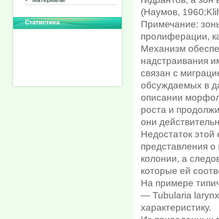
Материалы
(Наумов, 1960;Kli
Статистика
Примечание: зон
пролиферации, ка
Механизм обеспе
надстраивания и
связан с миграци
обсуждаемых в да
описании морфол
роста и продолжи
они действительн
Недостаток этой 
представления о
колонии, а следо
которые ей соотв
На примере типич
— Tubularia lary
характеристику.