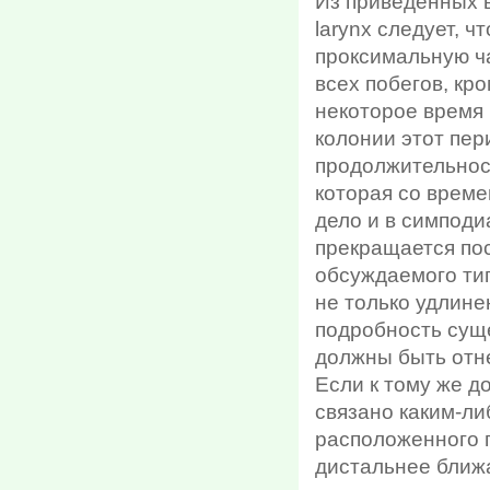
Из приведенных 
larynx следует, 
проксимальную ча
всех побегов, кр
некоторое время 
колонии этот пер
продолжительнос
которая со време
дело и в симподи
прекращается пос
обсуждаемого тип
не только удлине
подробность сущ
должны быть отне
Если к тому же д
связано каким-л
расположенного г
дистальнее ближа