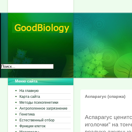
Меню сайта
На главную
Аспарагус (спаржа)
Карта сайта
Методы психогенетики
Антропогенное загрязнение
Генетика
Аспарагус ценитс
Естественный отбор
иголочки" на тон
Функции клеток
воздухе ажурные