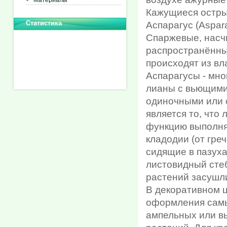
Материалы
Кажущиеся острым
Статистика
Аспарагус (Aspar
Спаржевые, насч
распространённых
происходят из в
Аспарагусы - мно
лианы с вьющими
одиночными или 
является то, что
функцию выполня
кладодии (от греч
сидящие в пазух
листовидный сте
растений засушл
В декоративном ц
оформления самы
ампельных или вь