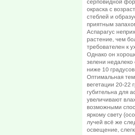
серповидной фор
окраска с возрас
стеблей и образу
приятным запахо
Аспарагус неприх
растение, чем бо
требователен к у
Однако он хорош
зелени недалеко 
ниже 10 градусов
Оптимальная темп
вегетации 20-22 
губительна для а
увеличивают вла
возможными спос
яркому свету (ос
лучей всё же сле
освещение, слегк