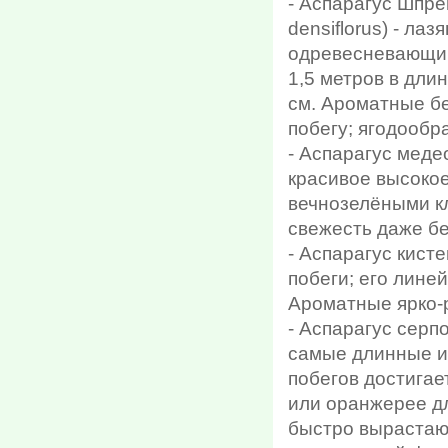
- Аспарагус Шпрен
densiflorus) - л
одревесневающим
1,5 метров в дли
см. Ароматные бе
побегу; ягодообр
- Аспарагус меде
красивое высокое
вечнозелёными к
свежесть даже бе
- Аспарагус кисте
побеги; его лин
Ароматные ярко-р
- Аспарагус серп
самые длинные и 
побегов достигает
или оранжерее д
быстро вырастаю