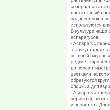
растений. Для кр
созерцания этого
достаточный прос
подвесном кашпо 
используются для
В культуре чаще
аспарагусов:
- Aспарагус перис
-полукустарник 
пышный ажурный 
редкие, обращён
до полсантиметра
цветками на коро
образуются кругл
опоры, а для взр
- Aспарагус тонч
перистый, но его
у перистого. Длин