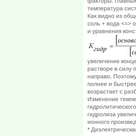
факторы: главны
температура сис
Как видно из общ
соль + вода <=> 
и уравнения конс
увеличение конце
растворе в силу 
направо. Поэтом
полнее и быстрее
возрастает с раз
Изменение темпе
гидролитическог
гидролиза увелич
ионного произве
* Диэлектрическа