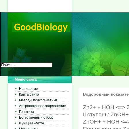
Меню сайта
На главную
Водородный показат
Карта сайта
Методы психогенетики
Антропогенное загрязнение
Zn2+ + HOH <=> 
Генетика
II ступень: ZnOH+
Естественный отбор
ZnOH+ + HOH <=>
Функции клеток
При гидролизе Zn