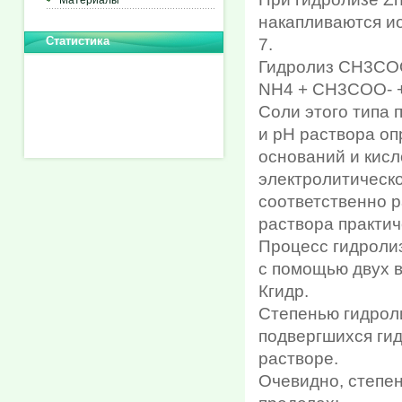
Материалы
накапливаются и
Статистика
7.
Гидролиз СН3СО
NH4 + CH3COO- 
Соли этого типа 
и рН раствора о
оснований и кисл
электролитическ
соответственно р
раствора практич
Процесс гидроли
с помощью двух в
Кгидр.
Степенью гидрол
подвергшихся гид
растворе.
Очевидно, степен