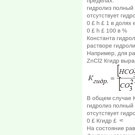
пределах:
гидролиз полный
отсутствует гидр
0 £ h £ 1 в долях
0 £ h £ 100 в %
Константа гидрол
растворе гидрол
Например, для ра
ZnCl2 Кгидр выра
В общем случае 
гидролиз полный
отсутствует гидр
0 £ Кгидр £
На состояние ра