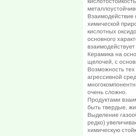
кислотостойкость
металлоустойчиво
Взаимодействие 
химической приро
кислотных оксид
основного характ
взаимодействует 
Керамика на осно
щелочей, с осно
Возможность тех
агрессивной сред
многокомпонентно
очень сложно.
Продуктами взаим
быть твердые, жи
Выделение газоо
редко) увеличива
химическую стойк