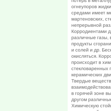
потерь в металлу
огнеупоров жидк
средами имеет ме
мартеновских, ст
непрерывной разли
Корродиентами д
различные газы, 
продукты сгорани
и солей и др. Бе
окисляться. Кор
происходит в хим
стекловаренных п
керамических двиг
Твердые веществ
взаимодействоват
в горячей зоне в
другом различные
Химическую стойк