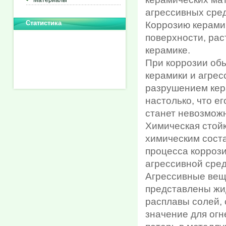
Материалы
агрессивных сред
Статистика
Коррозию керамик
поверхности, рас
керамике.
При коррозии об
керамики и агре
разрушением кера
настолько, что е
станет невозмож
Химическая стойк
химическим соста
процесса коррози
агрессивной сред
Агрессивные веще
представлены жид
расплавы солей, 
значение для огн