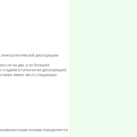
ь электролитической диссоциации
ать не на два, а на большее
о стадиям (ступенчатая диссоциация).
астворе имеют место следующие
 разновалентными ионами определяется