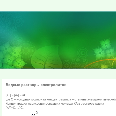
Водные растворы электролитов
[К+] = [А-] = aС,
где С – исходная молярная концентрация; a – степень электролитическо
Концентрация недиссоциировавших молекул КА в растворе равна
[КА]=(1- a)С.