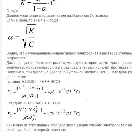
Откуда
.
Данное уравнение выражает закон разбавления Оствальда.
Если a мала, то 1- a ≈ 1 и тогда
.
Видно, что с уменьшением концентрации электролита в растворе степен
возрастает.
Диссоциация слабого электролита, молекула которого может диссоцииров
количество ионов (электролиты с разновалентными ионами), протекает п
Например, при диссоциации слабой угольной кислоты Н2СО3 в водном р
равновесия:
I стадия: Н2СО3 <=> Н+ + НСО3-
.
II стадия: НСО3- <=> Н+ + СО32-
.
Как видно из этих данных, процесс диссоциации слабого электролита с
главным образом первой ступенью.